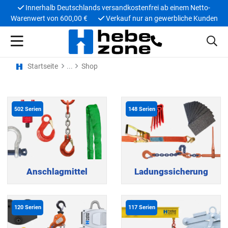
Innerhalb Deutschlands versandkostenfrei ab einem Netto-
Warenwert von 600,00 €
Verkauf nur an gewerbliche Kunden
Startseite
Shop
502
Serien
148
Serien
Anschlagmittel
Ladungssicherung
120
Serien
117
Serien