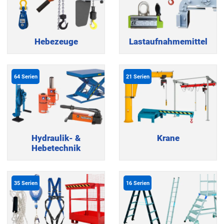
Hebezeuge
Lastaufnahmemittel
64
Serien
21
Serien
Hydraulik- &
Krane
Hebetechnik
35
Serien
16
Serien