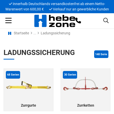
Innerhalb Deutschlands versandkostenfrei ab einem Netto-
Warenwert von 600,00 €
Verkauf nur an gewerbliche Kunden
Startseite
Ladungssicherung
LADUNGSSICHERUNG
148
 Serie
68
Serien
30
Serien
Zurrgurte
Zurrketten