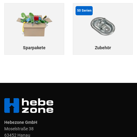
50
Serien
Sparpakete
Zubehör
Hebezone GmbH
Moselstraße 38
63452 Hanau