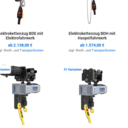
lektrokettenzug BDE mit
Elektrokettenzug BDH mit
Elektrofahrwerk
Haspelfahrwerk
ab
2.138,00 €
ab
1.574,00 €
gl. MwSt. und
Transportkosten
zzgl. MwSt. und
Transportkosten
ste hinzufügen
Zur Merkliste hinzufügen
Z
rianten
31 Varianten