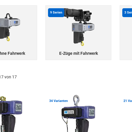
9
Serien
3
Ser
hne Fahrwerk
E-Züge mit Fahrwerk
17 von 17
Zur Merkliste hinzufügen
Zur Merkli
34 Varianten
21 Va