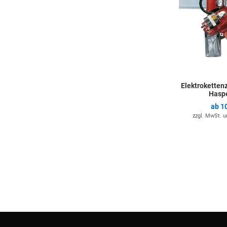
Elektroketten
Haspe
ab
10
zzgl. MwSt. 