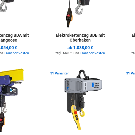
ttenzug BDA mit
Elektrokettenzug BDB mit
E
hängeöse
Oberhaken
.054,00 €
ab
1.088,00 €
und
Transportkosten
zzgl. MwSt. und
Transportkosten
zz
Zur Merkliste hinzufügen
Zur Merkli
31 Varianten
31 Va