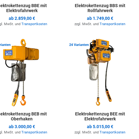
lektrokettenzug BBE mit
Elektrokettenzug BBS mit
Elektrofahrwerk
Rollfahrwerk
ab
2.859,00 €
ab
1.749,00 €
gl. MwSt. und
Transportkosten
zzgl. MwSt. und
Transportkosten
ste hinzufügen
Zur Merkliste hinzufügen
Z
rianten
24 Varianten
lektrokettenzug BEB mit
Elektrokettenzug BEE mit
Oberhaken
Elektrofahrwerk
ab
3.000,00 €
ab
5.015,00 €
gl. MwSt. und
Transportkosten
zzgl. MwSt. und
Transportkosten