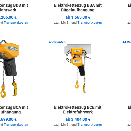
ttenzug BDS mit
Elektrokettenzug BBA mit
E
lfahrwerk
Bügelaufhängung
.206,00 €
ab
1.665,00 €
und
Transportkosten
zzgl. MwSt. und
Transportkosten
zz
Zur Merkliste hinzufügen
Zur Merkli
4 Varianten
14 Va
ttenzug BCA mit
Elektrokettenzug BCE mit
E
aufhängung
Elektrofahrwerk
.699,00 €
ab
3.404,00 €
und
Transportkosten
zzgl. MwSt. und
Transportkosten
zz