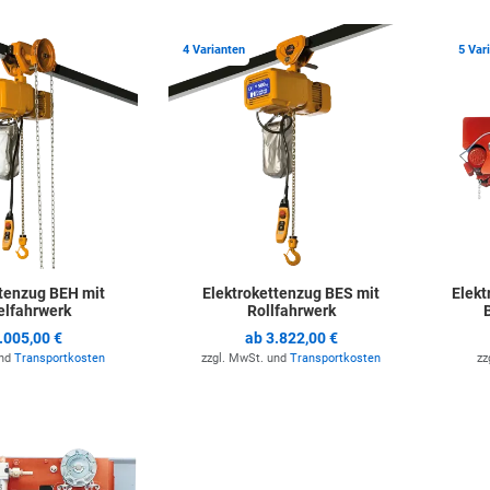
Zur Merkliste hinzufügen
Zur Merkli
4 Varianten
5 Var
ttenzug BEH mit
Elektrokettenzug BES mit
Elekt
lfahrwerk
Rollfahrwerk
.005,00 €
ab
3.822,00 €
und
Transportkosten
zzgl. MwSt. und
Transportkosten
zz
Zur Merkliste hinzufügen