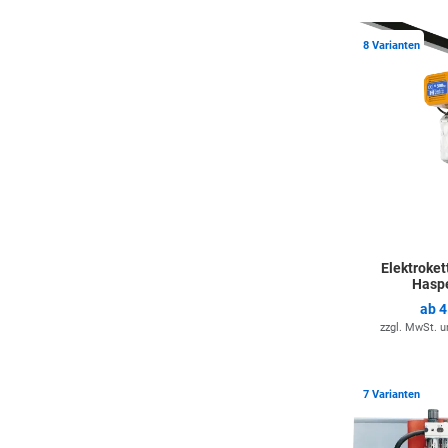
8 Varianten
Elektroke
Haspe
ab
4
zzgl. MwSt. 
7 Varianten