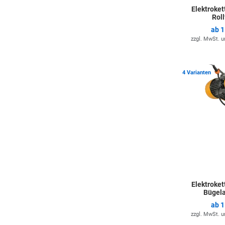
Elektroke
Rol
ab
1
zzgl. MwSt. 
4 Varianten
Elektroke
Bügel
ab
1
zzgl. MwSt. 