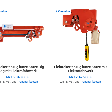
ste hinzufügen
Zur Merkliste hinzufügen
Z
ianten
7 Varianten
rokettenzug kurze Katze Big
Elektrokettenzug kurze Katze mit
Bag mit Elektrofahrwerk
Elektrofahrwerk
ab
15.043,00 €
ab
12.476,00 €
gl. MwSt. und
Transportkosten
zzgl. MwSt. und
Transportkosten