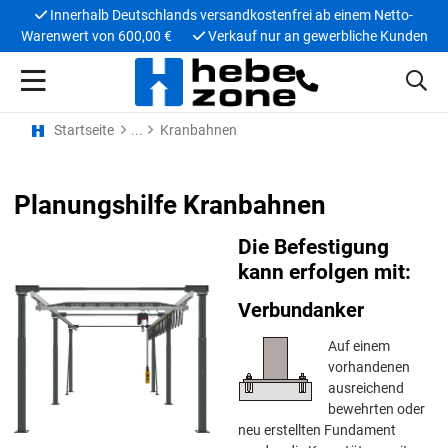
Innerhalb Deutschlands versandkostenfrei ab einem Netto-
Warenwert von 600,00 €
Verkauf nur an gewerbliche Kunden
Startseite
Kranbahnen
Planungshilfe Kranbahnen
Die Befestigung
kann erfolgen mit:
Verbundanker
Auf einem
vorhandenen
ausreichend
bewehrten oder
neu erstellten Fundament