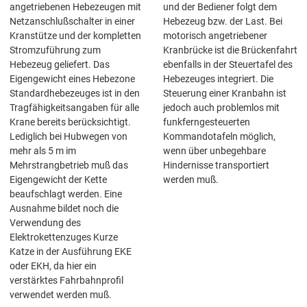
angetriebenen Hebezeugen mit
und der Bediener folgt dem
Netzanschlußschalter in einer
Hebezeug bzw. der Last. Bei
Kranstütze und der kompletten
motorisch angetriebener
Stromzuführung zum
Kranbrücke ist die Brückenfahrt
Hebezeug geliefert. Das
ebenfalls in der Steuertafel des
Eigengewicht eines Hebezone
Hebezeuges integriert. Die
Standardhebezeuges ist in den
Steuerung einer Kranbahn ist
Tragfähigkeitsangaben für alle
jedoch auch problemlos mit
Krane bereits berücksichtigt.
funkferngesteuerten
Lediglich bei Hubwegen von
Kommandotafeln möglich,
mehr als 5 m im
wenn über unbegehbare
Mehrstrangbetrieb muß das
Hindernisse transportiert
Eigengewicht der Kette
werden muß.
beaufschlagt werden. Eine
Ausnahme bildet noch die
Verwendung des
Elektrokettenzuges Kurze
Katze in der Ausführung EKE
oder EKH, da hier ein
verstärktes Fahrbahnprofil
verwendet werden muß.