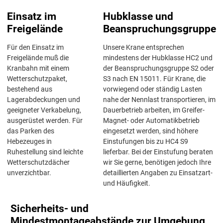
Einsatz im
Hubklasse und
Freigelände
Beanspruchungsgruppe
Für den Einsatz im
Unsere Krane entsprechen
Freigelände muß die
mindestens der Hubklasse HC2 und
Kranbahn mit einem
der Beanspruchungsgruppe S2 oder
Wetterschutzpaket,
S3 nach EN 15011. Für Krane, die
bestehend aus
vorwiegend oder ständig Lasten
Lagerabdeckungen und
nahe der Nennlast transportieren, im
geeigneter Verkabelung,
Dauerbetrieb arbeiten, im Greifer-
ausgerüstet werden. Für
Magnet- oder Automatikbetrieb
das Parken des
eingesetzt werden, sind höhere
Hebezeuges in
Einstufungen bis zu HC4 S9
Ruhestellung sind leichte
lieferbar. Bei der Einstufung beraten
Wetterschutzdächer
wir Sie gerne, benötigen jedoch Ihre
unverzichtbar.
detaillierten Angaben zu Einsatzart-
und Häufigkeit.
Sicherheits- und
Mindestmontageabstände zur Umgebung