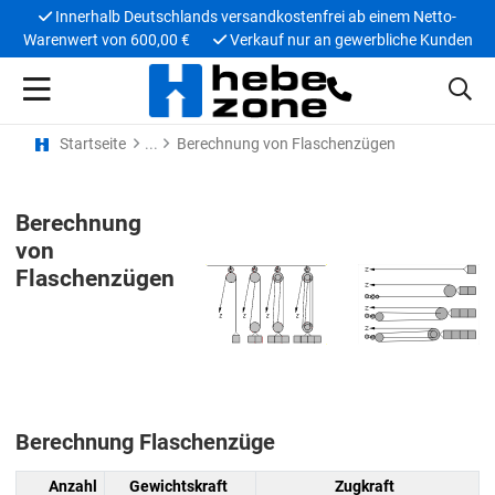
Innerhalb Deutschlands versandkostenfrei ab einem Netto-
Warenwert von 600,00 €
Verkauf nur an gewerbliche Kunden
Startseite
Berechnung von Flaschenzügen
Berechnung
von
Flaschenzügen
Berechnung Flaschenzüge
Anzahl
Gewichtskraft
Zugkraft