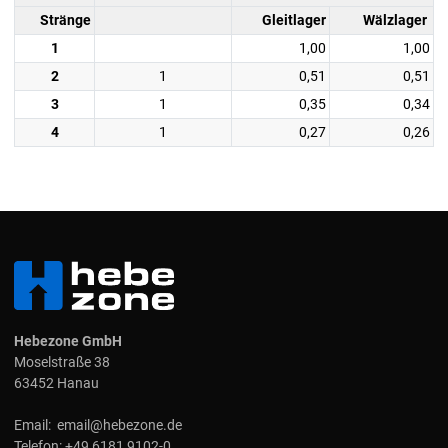
Stränge
Gleitlager
Wälzlager
1
1,00
1,00
2
1
0,51
0,51
3
1
0,35
0,34
4
1
0,27
0,26
Hebezone GmbH
Moselstraße 38
63452 Hanau
Email:
email@hebezone.de
Telefon:
+49 6181 9102-0