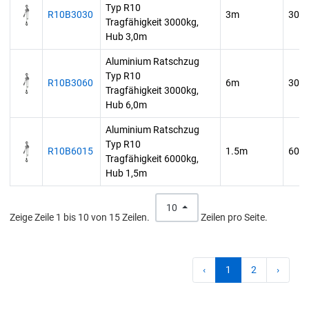
Typ R10
R10B3030
3m
300
Tragfähigkeit 3000kg,
Hub 3,0m
Aluminium Ratschzug
Typ R10
R10B3060
6m
300
Tragfähigkeit 3000kg,
Hub 6,0m
Aluminium Ratschzug
Typ R10
R10B6015
1.5m
600
Tragfähigkeit 6000kg,
Hub 1,5m
10
Zeige Zeile 1 bis 10 von 15 Zeilen.
Zeilen pro Seite.
‹
1
2
›