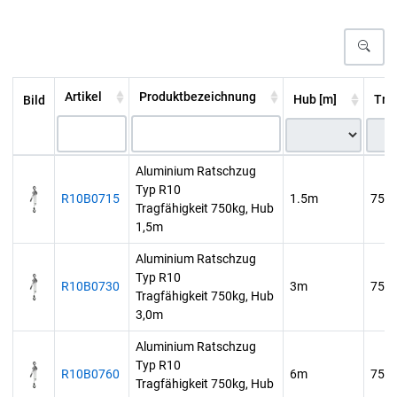
Artikel
Produktbezeichnung
Hub [m]
Trag
Bild
Aluminium Ratschzug
Typ R10
R10B0715
1.5m
750
Tragfähigkeit 750kg, Hub
1,5m
Aluminium Ratschzug
Typ R10
R10B0730
3m
750
Tragfähigkeit 750kg, Hub
3,0m
Aluminium Ratschzug
Typ R10
R10B0760
6m
750
Tragfähigkeit 750kg, Hub