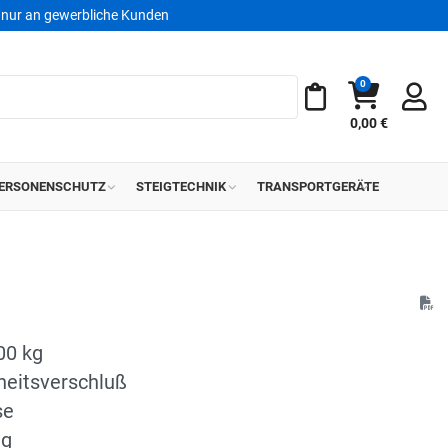
nur an gewerbliche Kunden
0
Warenkorb
Meine Merkliste
0,00 €
ERSONENSCHUTZ
STEIGTECHNIK
TRANSPORTGERÄTE
00 kg
heitsverschluß
se
ng