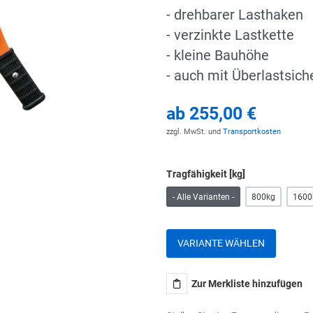
- drehbarer Lasthaken
- verzinkte Lastkette
- kleine Bauhöhe
- auch mit Überlastsich
ab
255,00 €
zzgl. MwSt. und
Transportkosten
Tragfähigkeit [kg]
- Alle Varianten -
800kg
1600
VARIANTE WÄHLEN
Zur Merkliste hinzufügen