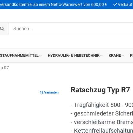
 versandkostenfrei ab einem Netto-Warenwert von 600,00 €
Verkauf 
ASTAUFNAHMEMITTEL
HYDRAULIK- & HEBETECHNIK
KRANE
P
yp R7
Ratschzug Typ R7
12 Varianten
- Tragfähigkeit 800 - 90
- geschmiedeter Sicher
- verschleißarme Brem
- Kettenfreilaufschaltu