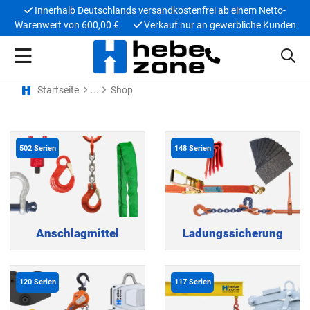
Innerhalb Deutschlands versandkostenfrei ab einem Netto-
Warenwert von 600,00 €
Verkauf nur an gewerbliche Kunden
Startseite
Shop
502
Serien
148
Serien
Anschlagmittel
Ladungssicherung
120
Serien
117
Serien