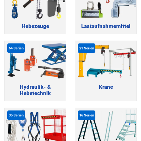
Hebezeuge
Lastaufnahmemittel
64
Serien
21
Serien
Hydraulik- &
Krane
Hebetechnik
35
Serien
16
Serien