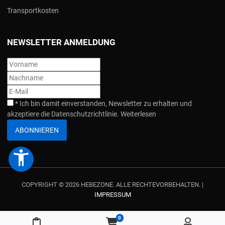
Transportkosten
NEWSLETTER ANMELDUNG
*
Ich bin damit einverstanden, Newsletter zu erhalten und
akzeptiere die Datenschutzrichtlinie.
Weiterlesen
ABONNIEREN
accessibility_new
COPYRIGHT © 2026 HEBEZONE. ALLE RECHTEVORBEHALTEN. |
IMPRESSUM
0
Meine Merkliste
Warenkorb