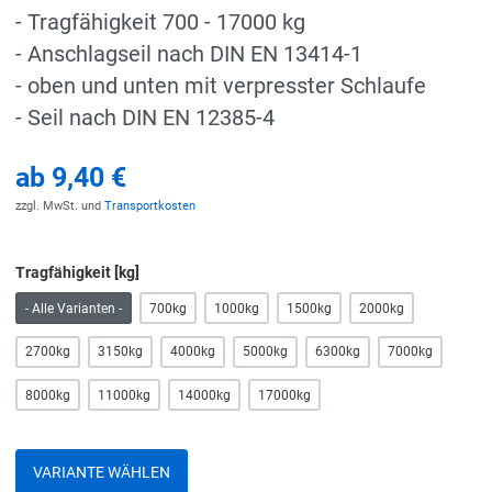
- Tragfähigkeit 700 - 17000 kg
- Anschlagseil nach DIN EN 13414-1
- oben und unten mit verpresster Schlaufe
- Seil nach DIN EN 12385-4
ab
9,40 €
zzgl. MwSt. und
Transportkosten
Tragfähigkeit [kg]
- Alle Varianten -
700kg
1000kg
1500kg
2000kg
2700kg
3150kg
4000kg
5000kg
6300kg
7000kg
8000kg
11000kg
14000kg
17000kg
VARIANTE WÄHLEN