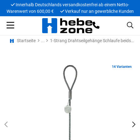
Innerhalb Deutschlands versandkostenfrei ab einem Netto-
Warenwert von 600,00 €
Verkauf nur an gewerbliche Kunden
Startseite
1-Strang Drahtseilgehänge Schlaufe beidseits
14 Varianten
PREV
N