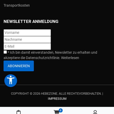
Transportkosten
NEWSLETTER ANMELDUNG
*
Ich bin damit einverstanden, Newsletter zu erhalten und
akzeptiere die Datenschutzrichtlinie.
Weiterlesen
ABONNIEREN
accessibility_new
COPYRIGHT © 2026 HEBEZONE. ALLE RECHTEVORBEHALTEN. |
IMPRESSUM
0
Meine Merkliste
Warenkorb