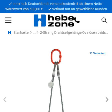
Innerhalb Deutschlands versandkostenfrei ab einem Netto-
Warenwert von 600,00 €
Verkauf nur an gewerbliche Kunden
Startseite
2-Strang Drahtseilgehänge Ovalösen beidseits
11 Varianten
PREV
N