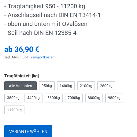
- Tragfähigkeit 950 - 11200 kg
- Anschlagseil nach DIN EN 13414-1
- oben und unten mit Ovalösen
- Seil nach DIN EN 12385-4
ab
36,90 €
zzgl. MwSt. und
Transportkosten
Tragfähigkeit [kg]
- Alle Varianten -
950kg
1400kg
2100kg
2800kg
3800kg
4400kg
5600kg
7000kg
8800kg
9800kg
11200kg
VARIANTE WÄHLEN