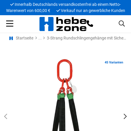
Innerhalb Deutschlands versandkostenfrei ab einem Netto-
Warenwert von 600,00 €
Verkauf nur an gewerbliche Kunden
Startseite
3-Strang Rundschlingengehänge mit Sicherheitslasthaken
45 Varianten
PREV
N