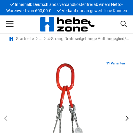
Innerhalb Deutschlands versandkostenfrei ab einem Netto-
Warenwert von 600,00 €
Verkauf nur an gewerbliche Kunden
Startseite
4-Strang Drahtseilgehänge Aufhängeglied/Kausche
11 Varianten
PREV
N