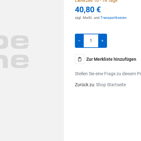
Lieferzeit 10 - 14 Tage
40,80 €
zzgl. MwSt. und
Transportkosten
Menge
-
+
Zur Merkliste hinzufügen
Stellen Sie eine Frage zu diesem P
Zurück zu:
Shop Startseite