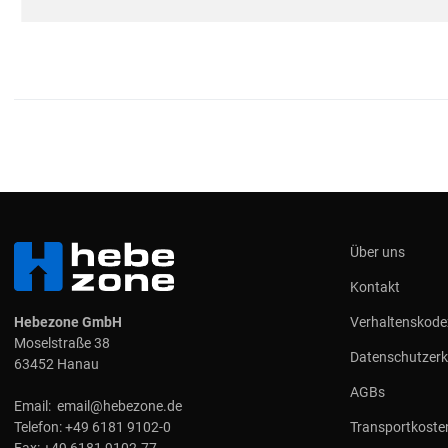
Über uns
Kontakt
Hebezone GmbH
Verhaltenskode
Moselstraße 38
Datenschutzerk
63452 Hanau
AGBs
Email:
email@hebezone.de
Telefon:
+49 6181 9102-0
Transportkoste
Fax:
+49 6181 9102-77