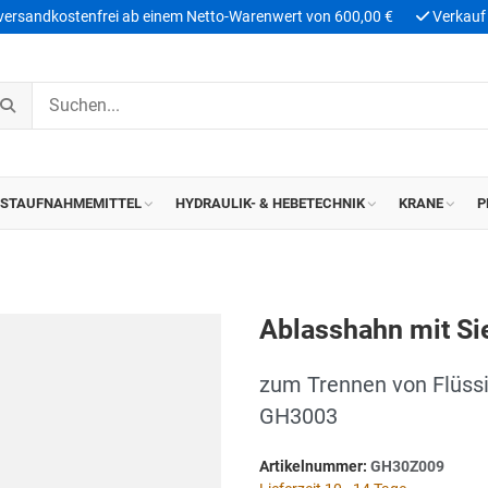
 versandkostenfrei ab einem Netto-Warenwert von 600,00 €
Verkauf 
ASTAUFNAHMEMITTEL
HYDRAULIK- & HEBETECHNIK
KRANE
P
Ablasshahn mit Si
zum Trennen von Flüssi
GH3003
Artikelnummer:
GH30Z009