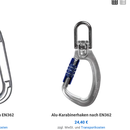
Grid
L
Zur Merkliste hinzufügen
Z
h EN362
Alu-Karabinerhaken nach EN362
24,40 €
osten
zzgl. MwSt. und
Transportkosten