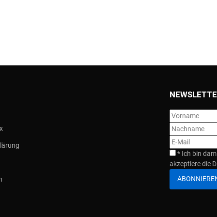
NEWSLETTE
x
lärung
*
Ich bin dam
akzeptiere die D
ABONNIERE
n