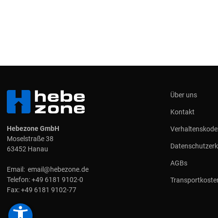
Über uns
Kontakt
Hebezone GmbH
Verhaltenskode
Moselstraße 38
Datenschutzerk
63452 Hanau
AGBs
Email:
email@hebezone.de
Telefon:
+49 6181 9102-0
Transportkoste
Fax:
+49 6181 9102-77
accessibility_new