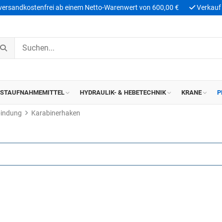
 versandkostenfrei ab einem Netto-Warenwert von 600,00 €
Verkauf 
ASTAUFNAHMEMITTEL
HYDRAULIK- & HEBETECHNIK
KRANE
P
bindung
Karabinerhaken