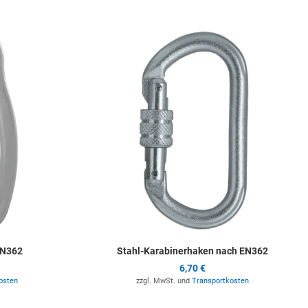
Zur Merkliste hinzufügen
Z
EN362
Stahl-Karabinerhaken nach EN362
6,70 €
osten
zzgl. MwSt. und
Transportkosten