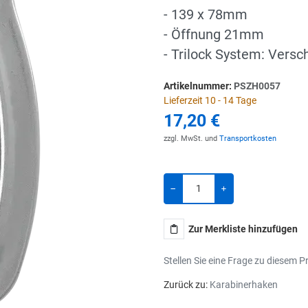
- 139 x 78mm
- Öffnung 21mm
- Trilock System: Versc
Artikelnummer:
PSZH0057
Lieferzeit 10 - 14 Tage
17,20 €
zzgl. MwSt. und
Transportkosten
Menge
-
+
Zur Merkliste hinzufügen
Stellen Sie eine Frage zu diesem P
Zurück zu:
Karabinerhaken