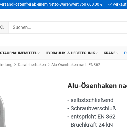
 versandkostenfrei ab einem Netto-Warenwert von 600,00 €
Verkauf 
ASTAUFNAHMEMITTEL
HYDRAULIK- & HEBETECHNIK
KRANE
P
bindung
Karabinerhaken
Alu-Ösenhaken nach EN362
Alu-Ösenhaken na
- selbstschließend
- Schraubverschluß
- entspricht EN 362
- Bruchkraft 24 kN