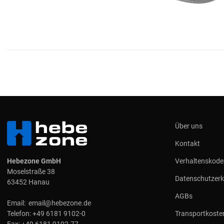
Über uns
Kontakt
Hebezone GmbH
Verhaltenskode
Moselstraße 38
Datenschutzerk
63452 Hanau
AGBs
Email:
email@hebezone.de
Telefon:
+49 6181 9102-0
Transportkoste
Fax:
+49 6181 9102-77