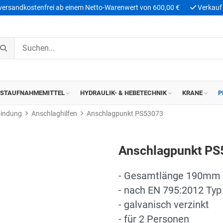
 versandkostenfrei ab einem Netto-Warenwert von 600,00 €
Verkauf 
ASTAUFNAHMEMITTEL
HYDRAULIK- & HEBETECHNIK
KRANE
P
bindung
Anschlaghilfen
Anschlagpunkt PS53073
Anschlagpunkt PS
- Gesamtlänge 190mm
- nach EN 795:2012 Typ
- galvanisch verzinkt
- für 2 Personen