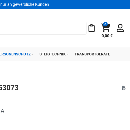
nur an gewerbliche Kunden
0
Warenkorb
Meine Merkliste
0,00 €
ERSONENSCHUTZ
STEIGTECHNIK
TRANSPORTGERÄTE
53073
 A