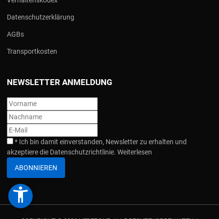
Verhaltenskodex
Datenschutzerklärung
AGBs
Transportkosten
NEWSLETTER ANMELDUNG
*
Ich bin damit einverstanden, Newsletter zu erhalten und
akzeptiere die Datenschutzrichtlinie.
Weiterlesen
ABONNIEREN
accessibility_new