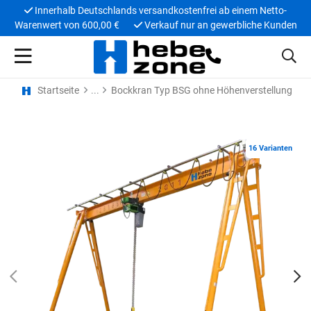
Innerhalb Deutschlands versandkostenfrei ab einem Netto-
Warenwert von 600,00 €
Verkauf nur an gewerbliche Kunden
Startseite
Bockkran Typ BSG ohne Höhenverstellung
16 Varianten
PREV
N