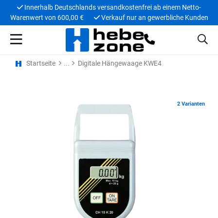
Innerhalb Deutschlands versandkostenfrei ab einem Netto-
Warenwert von 600,00 €
Verkauf nur an gewerbliche Kunden
Startseite
Digitale Hängewaage KWE4
2 Varianten