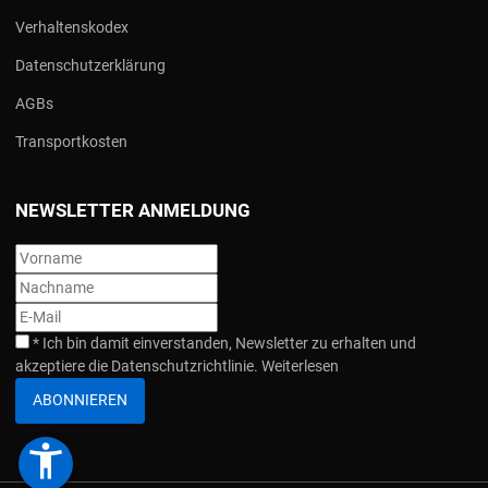
Verhaltenskodex
Datenschutzerklärung
AGBs
Transportkosten
NEWSLETTER ANMELDUNG
*
Ich bin damit einverstanden, Newsletter zu erhalten und
akzeptiere die Datenschutzrichtlinie.
Weiterlesen
ABONNIEREN
accessibility_new