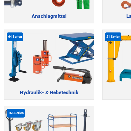
Anschlagmittel
L
64
Serien
21
Serien
Hydraulik- & Hebetechnik
165
Serien