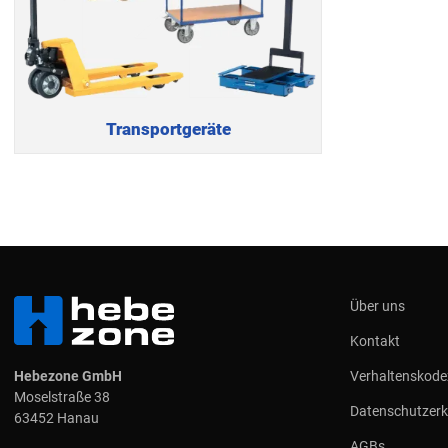
Transportgeräte
Über uns
Kontakt
Hebezone GmbH
Verhaltenskode
Moselstraße 38
Datenschutzerk
63452 Hanau
AGBs