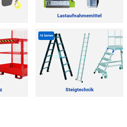
Lastaufnahmemittel
16
Serien
z
Steigtechnik