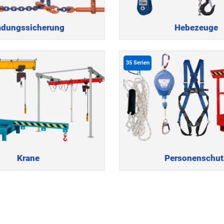
adungssicherung
Hebezeuge
35
Serien
Krane
Personenschut