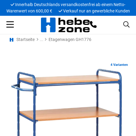
Innerhalb Deutschlands versandkostenfrei ab einem Netto-
Warenwert von 600,00 €
Verkauf nur an gewerbliche Kunden
Startseite
Etagenwagen GH1776
4 Varianten