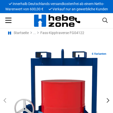
Innerhalb Deutschlands versandkostenfrei ab einem Netto-
Warenwert von 600,00 €
Verkauf nur an gewerbliche Kunden
Startseite
Fass-Kipptraverse FG04122
6 Varianten
PREV
N