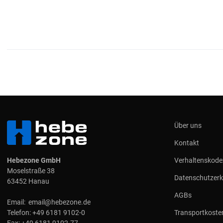
Über uns
Kontakt
Hebezone GmbH
Verhaltenskode
Moselstraße 38
Datenschutzerk
63452 Hanau
AGBs
Email:
email@hebezone.de
Telefon:
+49 6181 9102-0
Transportkoste
Fax:
+49 6181 9102-77