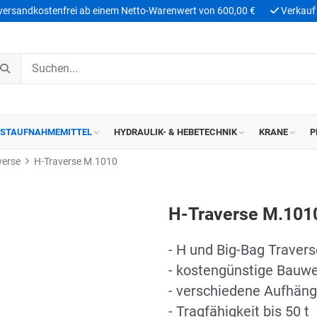
 versandkostenfrei ab einem Netto-Warenwert von 600,00 €
Verkauf 
ASTAUFNAHMEMITTEL
HYDRAULIK- & HEBETECHNIK
KRANE
P
verse
H-Traverse M.1010
H-Traverse M.101
- H und Big-Bag Travers
- kostengünstige Bauw
- verschiedene Aufhän
- Tragfähigkeit bis 50 t