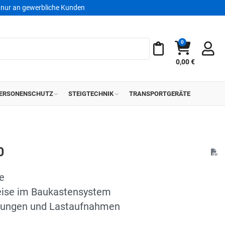
nur an gewerbliche Kunden
0
Warenkorb
Meine Merkliste
0,00 €
ERSONENSCHUTZ
STEIGTECHNIK
TRANSPORTGERÄTE
0
e
eise im Baukastensystem
gungen und Lastaufnahmen