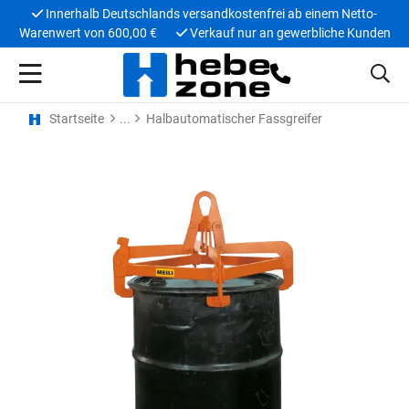
Innerhalb Deutschlands versandkostenfrei ab einem Netto-
Warenwert von 600,00 €
Verkauf nur an gewerbliche Kunden
Startseite
Halbautomatischer Fassgreifer