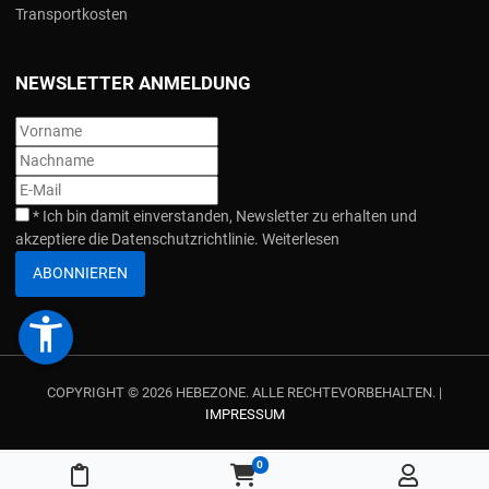
Transportkosten
NEWSLETTER ANMELDUNG
*
Ich bin damit einverstanden, Newsletter zu erhalten und
akzeptiere die Datenschutzrichtlinie.
Weiterlesen
ABONNIEREN
accessibility_new
COPYRIGHT © 2026 HEBEZONE. ALLE RECHTEVORBEHALTEN. |
IMPRESSUM
0
Meine Merkliste
Warenkorb