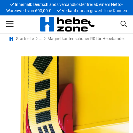
Innerhalb Deutschlands versandkostenfrei ab einem Netto-
Warenwert von 600,00 €
Verkauf nur an gewerbliche Kunden
Startseite
Magnetkantenschoner R0 für Hebebänder