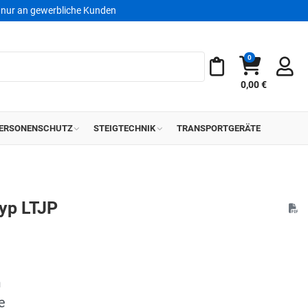
nur an gewerbliche Kunden
0
Warenkorb
Meine Merkliste
0,00 €
ERSONENSCHUTZ
STEIGTECHNIK
TRANSPORTGERÄTE
yp LTJP
m
e