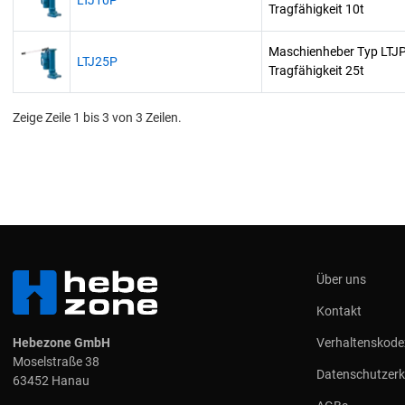
LTJ10P
Tragfähigkeit 10t
Maschienheber Typ LTJ
LTJ25P
Tragfähigkeit 25t
Zeige Zeile 1 bis 3 von 3 Zeilen.
Über uns
Kontakt
Hebezone GmbH
Verhaltenskode
Moselstraße 38
Datenschutzerk
63452 Hanau