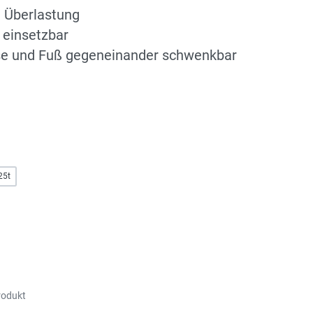
n Überlastung
l einsetzbar
e und Fuß gegeneinander schwenkbar
25t
rodukt