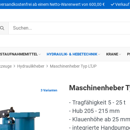
 versandkostenfrei ab einem Netto-Warenwert von 600,00 €
Verkauf 
ASTAUFNAHMEMITTEL
HYDRAULIK- & HEBETECHNIK
KRANE
P
kzeuge
Hydraulikheber
Maschinenheber Typ LTJP
Maschinenheber T
3 Varianten
- Tragfähigkeit 5 - 25 t
- Hub 205 - 215 mm
- Klauenhöhe ab 25 m
- integrierte Handpump