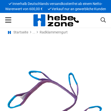
Innerhalb Deutschlands versandkostenfrei ab einem Netto-
Warenwert von 600,00 €
Verkauf nur an gewerbliche Kunden
Startseite
Radklammerngurt