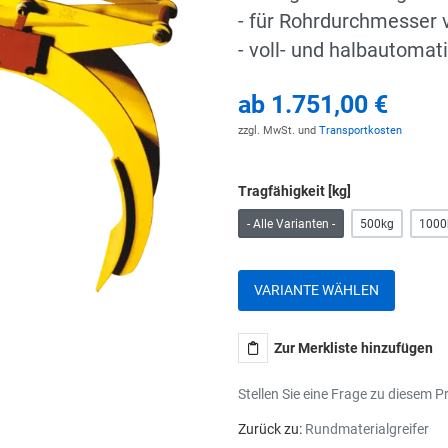
- für Rohrdurchmesser
- voll- und halbautomat
ab
1.751,00 €
zzgl. MwSt. und
Transportkosten
Tragfähigkeit [kg]
- Alle Varianten -
500kg
1000
VARIANTE WÄHLEN
Zur Merkliste hinzufügen
Stellen Sie eine Frage zu diesem P
Zurück zu:
Rundmaterialgreifer