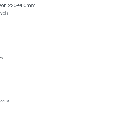
 von 230-900mm
isch
kg
rodukt