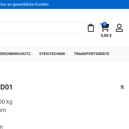
nur an gewerbliche Kunden
0
Warenkorb
Meine Merkliste
0,00 €
ERSONENSCHUTZ
STEIGTECHNIK
TRANSPORTGERÄTE
RD01
00 kg
 mm
en