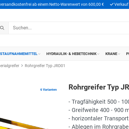
 versandkostenfrei ab einem Netto-Warenwert von 600,00 €
Verkauf 
ASTAUFNAHMEMITTEL
HYDRAULIK- & HEBETECHNIK
KRANE
P
rialgreifer
Rohrgreifer Typ JRD01
Rohrgreifer Typ J
6 Varianten
- Tragfähigkeit 500 - 10
- Greifweite 400 - 900
- horizontaler Transport
- Ablegen im Rohrgrab