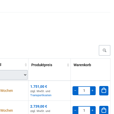
d
Produktpreis
Warenkorb
1.751,00 €
 4 Wochen
zzgl. MwSt. und
Menge
-
+
Transportkosten
2.739,00 €
 4 Wochen
zzgl. MwSt. und
Menge
-
+