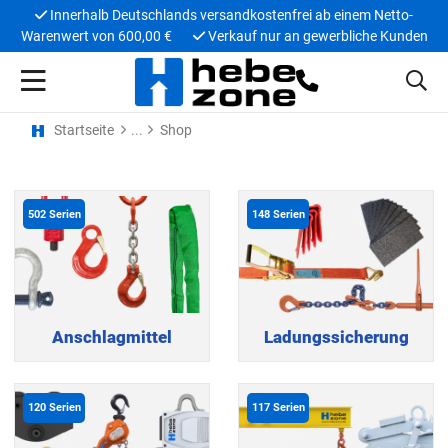
Innerhalb Deutschlands versandkostenfrei ab einem Netto-
Warenwert von 600,00 €
Verkauf nur an gewerbliche Kunden
Startseite
Shop
502
Serien
148
Serien
Anschlagmittel
Ladungssicherung
120
Serien
117
Serien