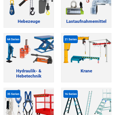
Hebezeuge
Lastaufnahmemittel
64
Serien
21
Serien
Hydraulik- &
Krane
Hebetechnik
35
Serien
16
Serien