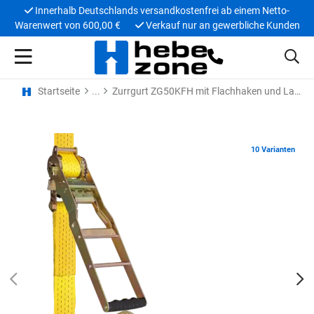
Innerhalb Deutschlands versandkostenfrei ab einem Netto-
Warenwert von 600,00 €
Verkauf nur an gewerbliche Kunden
Startseite
Zurrgurt ZG50KFH mit Flachhaken und Langhebelratsche
10 Varianten
PREV
N