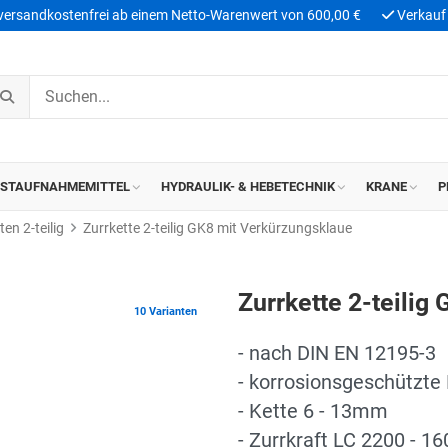
 versandkostenfrei ab einem Netto-Warenwert von 600,00 €
Verkauf 
ASTAUFNAHMEMITTEL
HYDRAULIK- & HEBETECHNIK
KRANE
P
ten 2-teilig
Zurrkette 2-teilig GK8 mit Verkürzungsklaue
Zurrkette 2-teilig
10 Varianten
- nach DIN EN 12195-3
- korrosionsgeschützte
- Kette 6 - 13mm
- Zurrkraft LC 2200 - 1