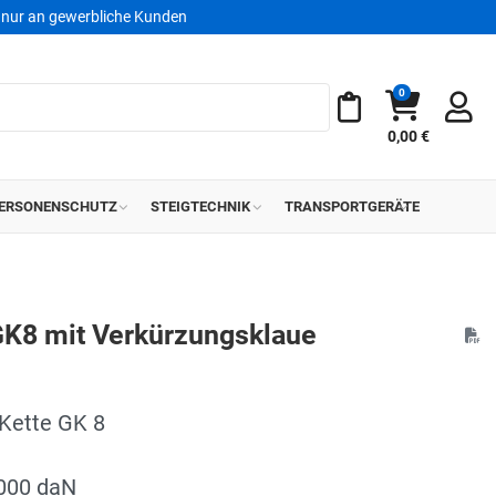
nur an gewerbliche Kunden
0
Warenkorb
Meine Merkliste
0,00 €
ERSONENSCHUTZ
STEIGTECHNIK
TRANSPORTGERÄTE
 GK8 mit Verkürzungsklaue
 Kette GK 8
6000 daN