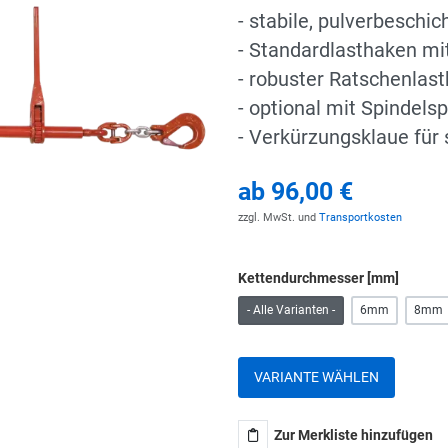
- stabile, pulverbeschi
- Standardlasthaken mi
- robuster Ratschenlast
- optional mit Spindelsp
- Verkürzungsklaue für
ab
96,00 €
zzgl. MwSt. und
Transportkosten
Kettendurchmesser [mm]
- Alle Varianten -
6mm
8mm
VARIANTE WÄHLEN
Zur Merkliste hinzufügen