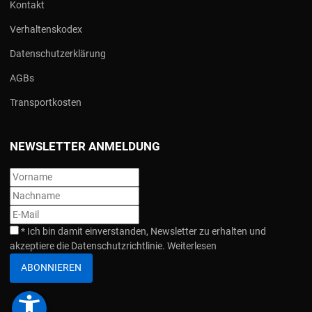
Kontakt
Verhaltenskodex
Datenschutzerklärung
AGBs
Transportkosten
NEWSLETTER ANMELDUNG
*
Ich bin damit einverstanden, Newsletter zu erhalten und
akzeptiere die Datenschutzrichtlinie.
Weiterlesen
ABONNIEREN
accessibility_new