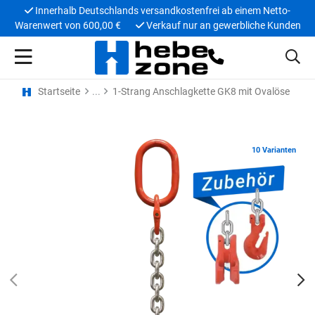
Innerhalb Deutschlands versandkostenfrei ab einem Netto-
Warenwert von 600,00 €
Verkauf nur an gewerbliche Kunden
Startseite
1-Strang Anschlagkette GK8 mit Ovalöse
10 Varianten
PREV
N