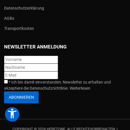
Datenschutzerklärung
AGBs
Transportkosten
NEWSLETTER ANMELDUNG
*
Ich bin damit einverstanden, Newsletter zu erhalten und
akzeptiere die Datenschutzrichtlinie.
Weiterlesen
ABONNIEREN
accessibility_new
COPYRIGHT © 2026 HEBEZONE. ALLE RECHTEVORBEHALTEN. |