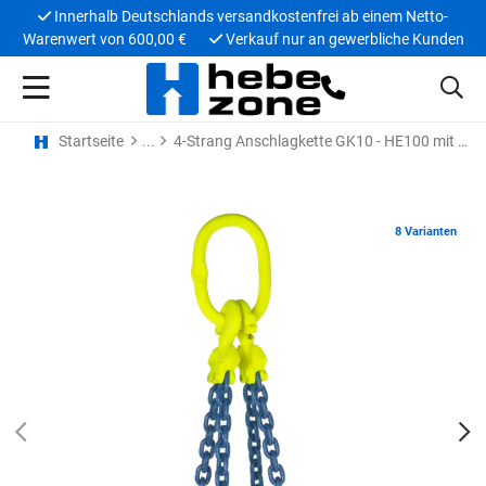
Innerhalb Deutschlands versandkostenfrei ab einem Netto-
Warenwert von 600,00 €
Verkauf nur an gewerbliche Kunden
Startseite
4-Strang Anschlagkette GK10 - HE100 mit Lasthaken
8 Varianten
PREV
N