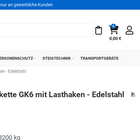
nur an gewerbliche Kunden
0
Warenkorb
Meine Merkliste
0,00 €
ERSONENSCHUTZ
STEIGTECHNIK
TRANSPORTGERÄTE
n - Edelstahl
kette GK6 mit Lasthaken - Edelstahl
13200 kg