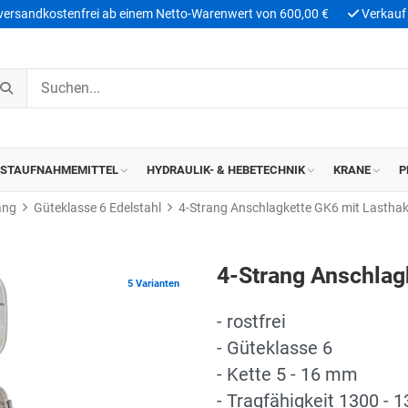
 versandkostenfrei ab einem Netto-Warenwert von 600,00 €
Verkauf 
ASTAUFNAHMEMITTEL
HYDRAULIK- & HEBETECHNIK
KRANE
P
ang
Güteklasse 6 Edelstahl
4-Strang Anschlagkette GK6 mit Lasthake
4-Strang Anschlag
5 Varianten
- rostfrei
- Güteklasse 6
- Kette 5 - 16 mm
- Tragfähigkeit 1300 - 