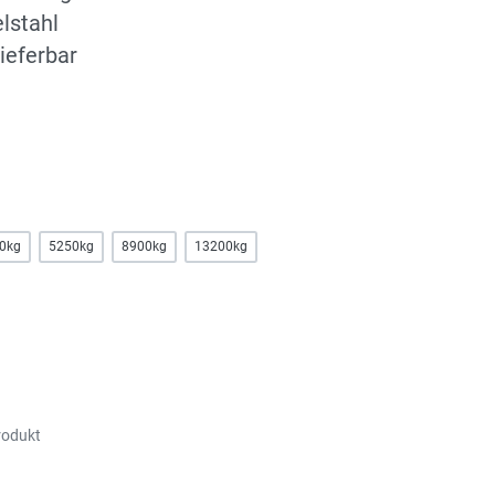
lstahl
lieferbar
0kg
5250kg
8900kg
13200kg
rodukt