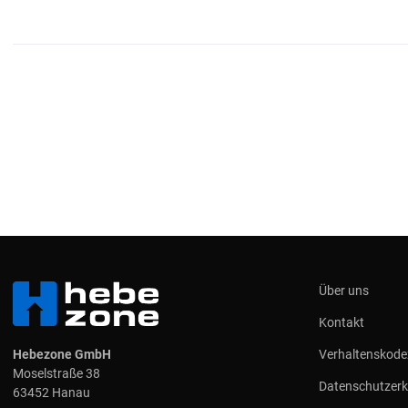
Über uns
Kontakt
Hebezone GmbH
Verhaltenskode
Moselstraße 38
Datenschutzerk
63452 Hanau