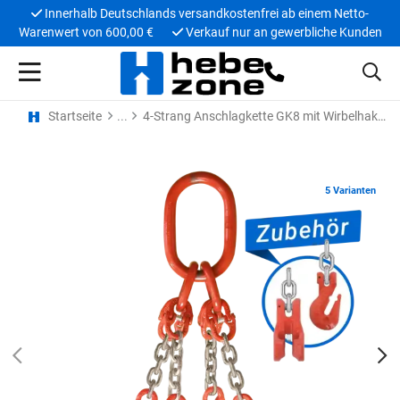
Innerhalb Deutschlands versandkostenfrei ab einem Netto-
Warenwert von 600,00 €
Verkauf nur an gewerbliche Kunden
Startseite
4-Strang Anschlagkette GK8 mit Wirbelhaken
5 Varianten
PREV
N