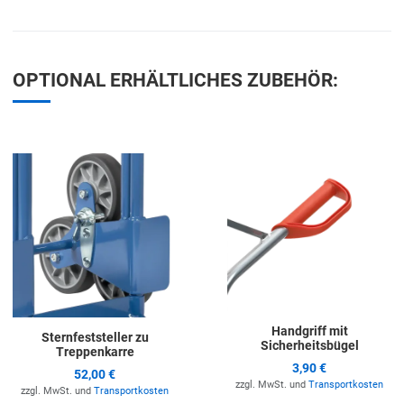
OPTIONAL ERHÄLTLICHES ZUBEHÖR:
Zur Merkliste hinzufügen
Z
Handgriff mit
Sternfeststeller zu
Sicherheitsbügel
Treppenkarre
3,90 €
52,00 €
zzgl. MwSt. und
Transportkosten
zzgl. MwSt. und
Transportkosten