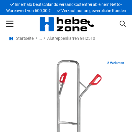
Innerhalb Deutschlands versandkostenfrei ab einem Netto-
Warenwert von 600,00 €
Verkauf nur an gewerbliche Kunden
Startseite
Alutreppenkarren GH2510
2 Varianten