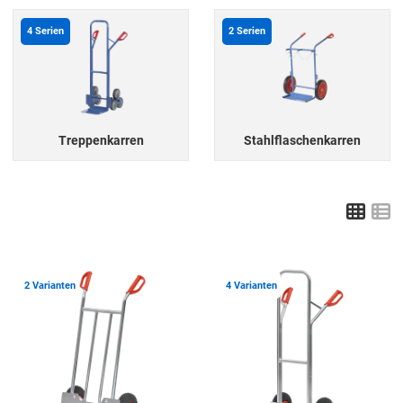
4
Serien
2
Serien
Treppenkarren
Stahlflaschenkarren
Grid
L
Zur Merkliste hinzufügen
Z
2 Varianten
4 Varianten