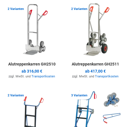
Zur Merkliste hinzufügen
Z
2 Varianten
2 Varianten
Alutreppenkarren GH2510
Alutreppenkarren GH2511
ab
316,00 €
ab
417,00 €
zzgl. MwSt. und
Transportkosten
zzgl. MwSt. und
Transportkosten
Zur Merkliste hinzufügen
Z
2 Varianten
3 Varianten