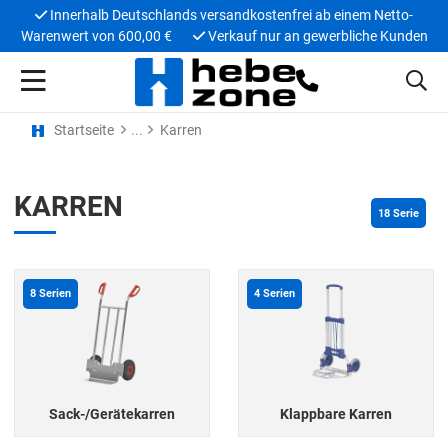
Innerhalb Deutschlands versandkostenfrei ab einem Netto-
Warenwert von 600,00 €
Verkauf nur an gewerbliche Kunden
Startseite
Karren
KARREN
18
 Serie
8
Serien
4
Serien
Sack-/Gerätekarren
Klappbare Karren