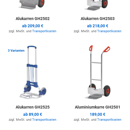
Alukarren GH2502
Alukarren GH2503
ab
209,00 €
ab
218,00 €
zzgl. MwSt. und
Transportkosten
zzgl. MwSt. und
Transportkosten
Zur Merkliste hinzufügen
Z
3 Varianten
Alukarren GH2525
Aluminiumkarre GH2501
ab
89,00 €
189,00 €
zzgl. MwSt. und
Transportkosten
zzgl. MwSt. und
Transportkosten