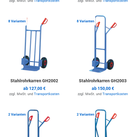
zzgl. MwSt. und
Transportkosten
zzgl. MwSt. und
Transportkosten
Zur Merkliste hinzufügen
Z
8 Varianten
8 Varianten
Stahlrohrkarren GH2002
Stahlrohrkarren GH2003
ab
127,00 €
ab
150,00 €
zzgl. MwSt. und
Transportkosten
zzgl. MwSt. und
Transportkosten
Zur Merkliste hinzufügen
Z
2 Varianten
2 Varianten