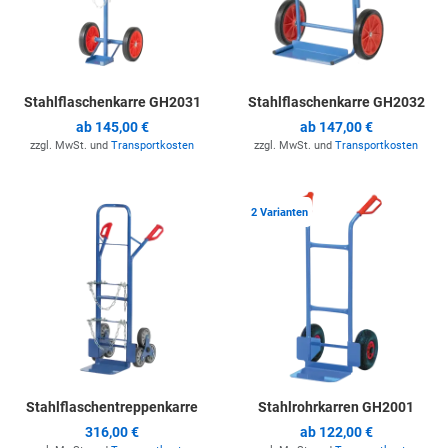
Stahlflaschenkarre GH2031
Stahlflaschenkarre GH2032
ab
145,00 €
ab
147,00 €
zzgl. MwSt. und
Transportkosten
zzgl. MwSt. und
Transportkosten
Zur Merkliste hinzufügen
Z
2 Varianten
Stahlflaschentreppenkarre
Stahlrohrkarren GH2001
316,00 €
ab
122,00 €