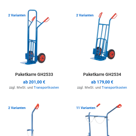
Zur Merkliste hinzufügen
Z
2 Varianten
2 Varianten
Paketkarre GH2533
Paketkarre GH2534
ab
201,00 €
ab
179,00 €
zzgl. MwSt. und
Transportkosten
zzgl. MwSt. und
Transportkosten
Zur Merkliste hinzufügen
Z
2 Varianten
11 Varianten