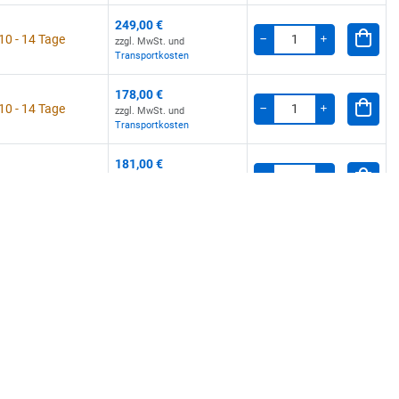
249,00 €
 10 - 14 Tage
zzgl. MwSt. und
Menge
-
+
Transportkosten
178,00 €
 10 - 14 Tage
zzgl. MwSt. und
Menge
-
+
Transportkosten
181,00 €
 10 - 14 Tage
zzgl. MwSt. und
Menge
-
+
Transportkosten
288,00 €
 10 - 14 Tage
zzgl. MwSt. und
Menge
-
+
Transportkosten