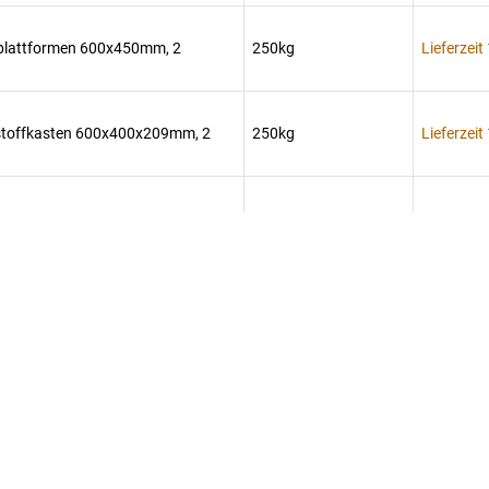
lzplattformen 600x450mm, 2
250kg
Lieferzeit
ststoffkasten 600x400x209mm, 2
250kg
Lieferzeit
lblechplattform 600x450mm, 2
250kg
Lieferzeit
ahlblechplattformen 600x450mm, 2
250kg
Lieferzeit