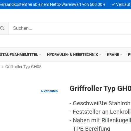
 versandkostenfrei ab einem Netto-Warenwert von 600,00 €
Verkauf 
ASTAUFNAHMEMITTEL
HYDRAULIK- & HEBETECHNIK
KRANE
P
Griffroller Typ GH08
Griffroller Typ GH
6 Varianten
- Geschweißte Stahlroh
- Feststeller an Lenkrol
- Naben mit Rillenkugel
- TPE-Bereifung