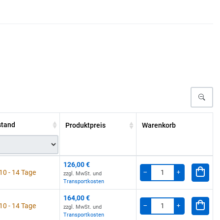
stand
Produktpreis
Warenkorb
126,00 €
 10 - 14 Tage
zzgl. MwSt. und
Menge
-
+
Transportkosten
164,00 €
 10 - 14 Tage
zzgl. MwSt. und
Menge
-
+
Transportkosten