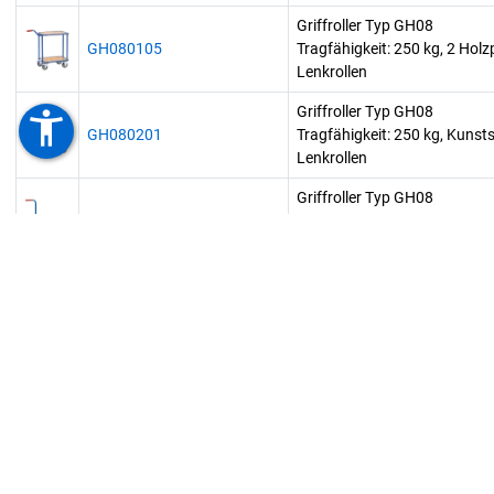
Griffroller Typ GH08
GH080105
Tragfähigkeit: 250 kg, 2 Ho
Lenkrollen
Griffroller Typ GH08
accessibility_new
GH080201
Tragfähigkeit: 250 kg, Kun
Lenkrollen
Griffroller Typ GH08
GH080211
Tragfähigkeit: 250 kg, Stah
Lenkrollen
Griffroller Typ GH08
GH080215
Tragfähigkeit: 200 kg, 2 St
Lenkrollen
Zeige Zeile 1 bis 6 von 6 Zeilen.