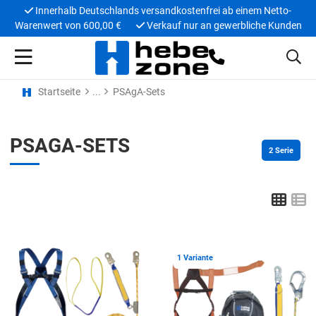
Innerhalb Deutschlands versandkostenfrei ab einem Netto-
Warenwert von 600,00 €
Verkauf nur an gewerbliche Kunden
Startseite
PSAgA-Sets
PSAGA-SETS
2
 Serie
Grid
L
Zur Merkliste hinzufügen
Z
1 Variante