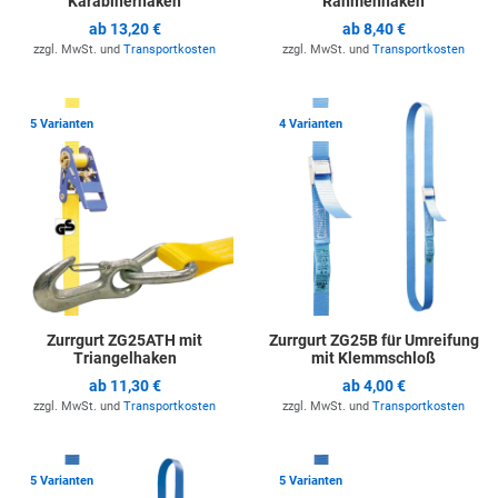
Karabinerhaken
Rahmenhaken
ab
13,20 €
ab
8,40 €
zzgl. MwSt. und
Transportkosten
zzgl. MwSt. und
Transportkosten
Zur Merkliste hinzufügen
Z
5 Varianten
4 Varianten
Zurrgurt ZG25ATH mit
Zurrgurt ZG25B für Umreifung
Triangelhaken
mit Klemmschloß
ab
11,30 €
ab
4,00 €
zzgl. MwSt. und
Transportkosten
zzgl. MwSt. und
Transportkosten
Zur Merkliste hinzufügen
Z
5 Varianten
5 Varianten