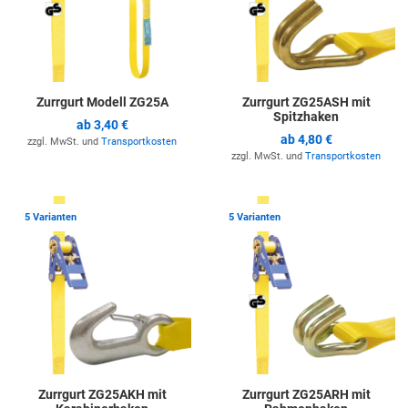
Zurrgurt Modell ZG25A
Zurrgurt ZG25ASH mit
Spitzhaken
ab
3,40 €
ab
4,80 €
zzgl. MwSt. und
Transportkosten
zzgl. MwSt. und
Transportkosten
Zur Merkliste hinzufügen
Z
5 Varianten
5 Varianten
Zurrgurt ZG25AKH mit
Zurrgurt ZG25ARH mit