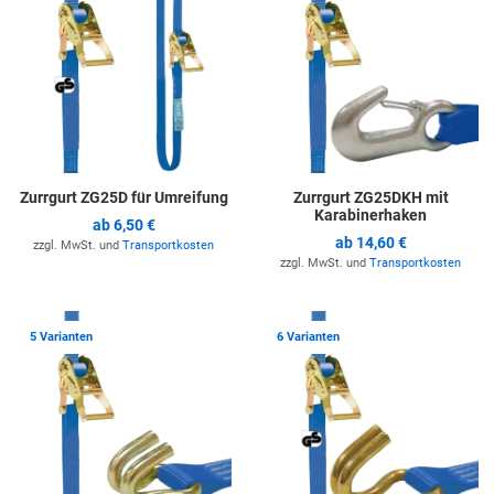
Zurrgurt ZG25D für Umreifung
Zurrgurt ZG25DKH mit
Karabinerhaken
ab
6,50 €
ab
14,60 €
zzgl. MwSt. und
Transportkosten
zzgl. MwSt. und
Transportkosten
Zur Merkliste hinzufügen
Z
5 Varianten
6 Varianten