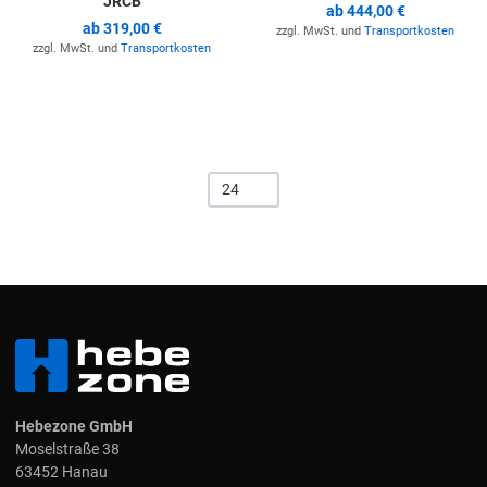
JRCB
ab
444,00 €
ab
319,00 €
zzgl. MwSt. und
Transportkosten
zzgl. MwSt. und
Transportkosten
24
Hebezone GmbH
Moselstraße 38
63452 Hanau