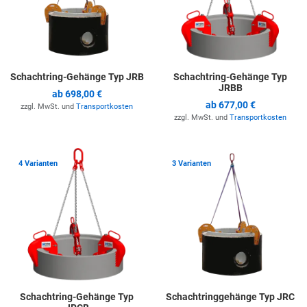
Schachtring-Gehänge Typ JRB
Schachtring-Gehänge Typ
JRBB
ab
698,00 €
ab
677,00 €
zzgl. MwSt. und
Transportkosten
zzgl. MwSt. und
Transportkosten
Zur Merkliste hinzufügen
Z
4 Varianten
3 Varianten
Schachtring-Gehänge Typ
Schachtringgehänge Typ JRC