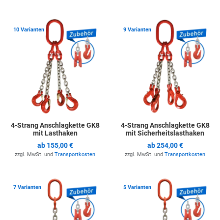
Zur Merkliste hinzufügen
Z
10 Varianten
9 Varianten
4-Strang Anschlagkette GK8
4-Strang Anschlagkette GK8
mit Lasthaken
mit Sicherheitslasthaken
ab
155,00 €
ab
254,00 €
zzgl. MwSt. und
Transportkosten
zzgl. MwSt. und
Transportkosten
Zur Merkliste hinzufügen
Z
7 Varianten
5 Varianten