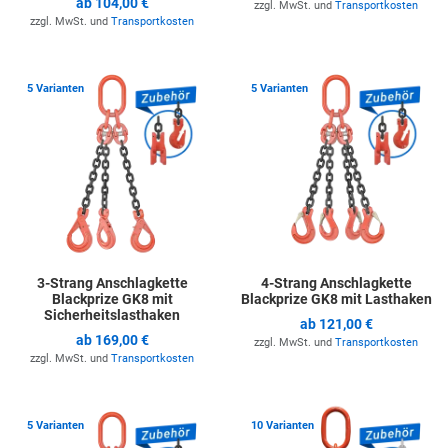
ab
104,00 €
zzgl. MwSt. und
Transportkosten
zzgl. MwSt. und
Transportkosten
Zur Merkliste hinzufügen
Z
5 Varianten
5 Varianten
3-Strang Anschlagkette
4-Strang Anschlagkette
Blackprize GK8 mit
Blackprize GK8 mit Lasthaken
Sicherheitslasthaken
ab
121,00 €
ab
169,00 €
zzgl. MwSt. und
Transportkosten
zzgl. MwSt. und
Transportkosten
Zur Merkliste hinzufügen
Z
5 Varianten
10 Varianten