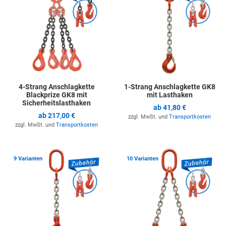
4-Strang Anschlagkette
1-Strang Anschlagkette GK8
Blackprize GK8 mit
mit Lasthaken
Sicherheitslasthaken
ab
41,80 €
ab
217,00 €
zzgl. MwSt. und
Transportkosten
zzgl. MwSt. und
Transportkosten
Zur Merkliste hinzufügen
Z
9 Varianten
10 Varianten