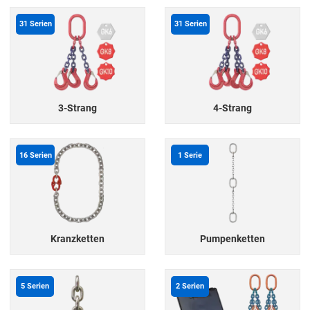
31
Serien
31
Serien
3-Strang
4-Strang
16
Serien
1
Serie
Kranzketten
Pumpenketten
5
Serien
2
Serien