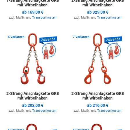
1-Strang Anschlagkette GK8
2-Strang Anschlagkette GK8
mit Wirbelhaken
mit Wirbelhaken
ab
169,00 €
ab
329,00 €
zzgl. MwSt. und
Transportkosten
zzgl. MwSt. und
Transportkosten
Zur Merkliste hinzufügen
Z
5 Varianten
7 Varianten
2-Strang Anschlagkette GK8
2-Strang Anschlagkette GK8
mit Wirbelhaken
mit Wirbelhaken
ab
202,00 €
ab
216,00 €
zzgl. MwSt. und
Transportkosten
zzgl. MwSt. und
Transportkosten
Zur Merkliste hinzufügen
Z