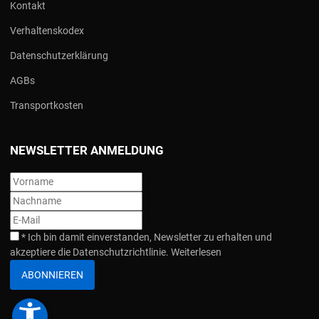
Kontakt
Verhaltenskodex
Datenschutzerklärung
AGBs
Transportkosten
NEWSLETTER ANMELDUNG
*
Ich bin damit einverstanden, Newsletter zu erhalten und
akzeptiere die Datenschutzrichtlinie.
Weiterlesen
ABONNIEREN
accessibility_new