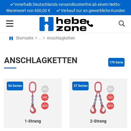
Innerhalb Deutschlands versandkostenfrei ab einem Netto-
Warenwert von 600,00 €
Verkauf nur an gewerbliche Kunden
Startseite
Anschlagketten
ANSCHLAGKETTEN
179
 Serie
54
Serien
37
Serien
1-Strang
2-Strang