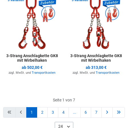
5 Varianten
5 Varianten
3-Strang Anschlagkette GK8
3-Strang Anschlagkette GK8
mit Wirbelhaken
mit Wirbelhaken
ab
502,00 €
ab
313,00 €
zzgl. MwSt. und
Transportkosten
zzgl. MwSt. und
Transportkosten
Seite 1 von 7
1
2
3
4
...
6
7
24