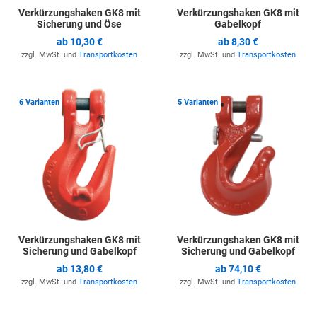
Verkürzungshaken GK8 mit
Verkürzungshaken GK8 mit
Sicherung und Öse
Gabelkopf
ab
10,30 €
ab
8,30 €
zzgl. MwSt. und
Transportkosten
zzgl. MwSt. und
Transportkosten
Zur Merkliste hinzufügen
Z
6 Varianten
5 Varianten
Verkürzungshaken GK8 mit
Verkürzungshaken GK8 mit
Sicherung und Gabelkopf
Sicherung und Gabelkopf
ab
13,80 €
ab
74,10 €
zzgl. MwSt. und
Transportkosten
zzgl. MwSt. und
Transportkosten