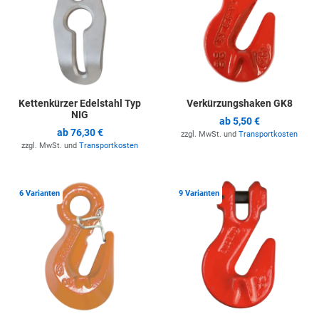
Kettenkürzer Edelstahl Typ
Verkürzungshaken GK8
NIG
ab
5,50 €
ab
76,30 €
zzgl. MwSt. und
Transportkosten
zzgl. MwSt. und
Transportkosten
Zur Merkliste hinzufügen
Z
6 Varianten
9 Varianten