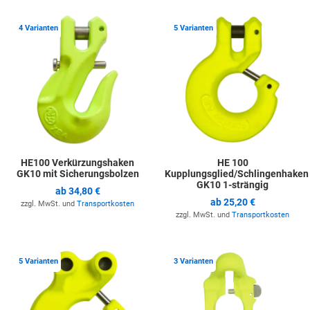
Zur Merkliste hinzufügen
Z
4 Varianten
5 Varianten
HE100 Verkürzungshaken
HE 100
GK10 mit Sicherungsbolzen
Kupplungsglied/Schlingenhaken
GK10 1-strängig
ab
34,80 €
ab
25,20 €
zzgl. MwSt. und
Transportkosten
zzgl. MwSt. und
Transportkosten
Zur Merkliste hinzufügen
Z
5 Varianten
3 Varianten