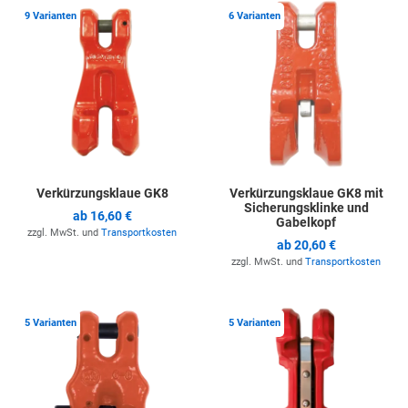
Zur Merkliste hinzufügen
Z
9 Varianten
6 Varianten
Verkürzungsklaue GK8
Verkürzungsklaue GK8 mit
Sicherungsklinke und
ab
16,60 €
Gabelkopf
zzgl. MwSt. und
Transportkosten
ab
20,60 €
zzgl. MwSt. und
Transportkosten
Zur Merkliste hinzufügen
Z
5 Varianten
5 Varianten