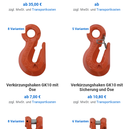
ab
35,00 €
ab
zzgl. MwSt. und
Transportkosten
zzgl. MwSt. und
Transportkosten
Zur Merkliste hinzufügen
Z
8 Varianten
5 Varianten
Verkürzungshaken GK10 mit
Verkürzungshaken GK10 mit
Öse
Sicherung und Öse
ab
7,00 €
ab
10,80 €
zzgl. MwSt. und
Transportkosten
zzgl. MwSt. und
Transportkosten
Zur Merkliste hinzufügen
Z
8 Varianten
6 Varianten