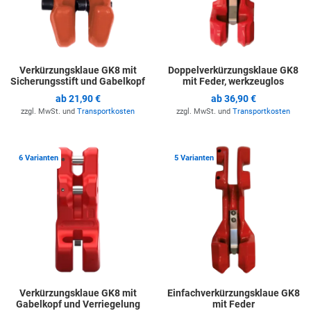
Verkürzungsklaue GK8 mit
Doppelverkürzungsklaue GK8
Sicherungsstift und Gabelkopf
mit Feder, werkzeuglos
ab
21,90 €
ab
36,90 €
zzgl. MwSt. und
Transportkosten
zzgl. MwSt. und
Transportkosten
Zur Merkliste hinzufügen
Z
6 Varianten
5 Varianten
Verkürzungsklaue GK8 mit
Einfachverkürzungsklaue GK8
Gabelkopf und Verriegelung
mit Feder