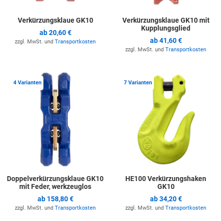
Verkürzungsklaue GK10
Verkürzungsklaue GK10 mit
Kupplungsglied
ab
20,60 €
ab
41,60 €
zzgl. MwSt. und
Transportkosten
zzgl. MwSt. und
Transportkosten
Zur Merkliste hinzufügen
Z
4 Varianten
7 Varianten
Doppelverkürzungsklaue GK10
HE100 Verkürzungshaken
mit Feder, werkzeuglos
GK10
ab
158,80 €
ab
34,20 €
zzgl. MwSt. und
Transportkosten
zzgl. MwSt. und
Transportkosten