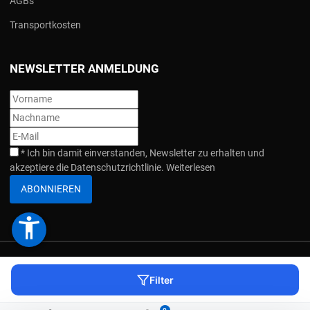
AGBs
Transportkosten
NEWSLETTER ANMELDUNG
*
Ich bin damit einverstanden, Newsletter zu erhalten und
akzeptiere die Datenschutzrichtlinie.
Weiterlesen
ABONNIEREN
accessibility_new
COPYRIGHT © 2026 HEBEZONE. ALLE RECHTEVORBEHALTEN. |
IMPRESSUM
Filter