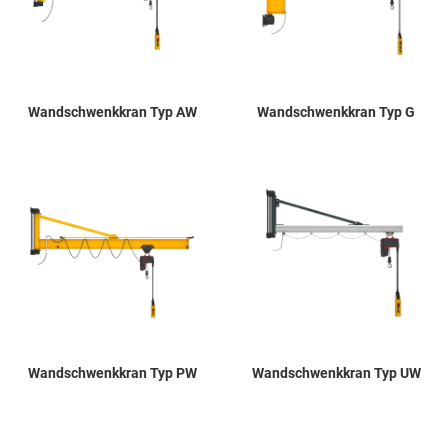
Wandschwenkkran Typ AW
Wandschwenkkran Typ G
Zur Merkliste hinzufügen
Z
Wandschwenkkran Typ PW
Wandschwenkkran Typ UW