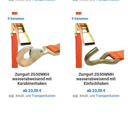
Zur Merkliste hinzufügen
Z
9 Varianten
9 Varianten
Zurrgurt ZG50WKH
Zurrgurt ZG50WMH
wasserabweisend mit
wasserabweisend mit
Karabinerhaken
Einfachhaken
ab
23,50 €
ab
23,50 €
zzgl. MwSt. und
Transportkosten
zzgl. MwSt. und
Transportkosten