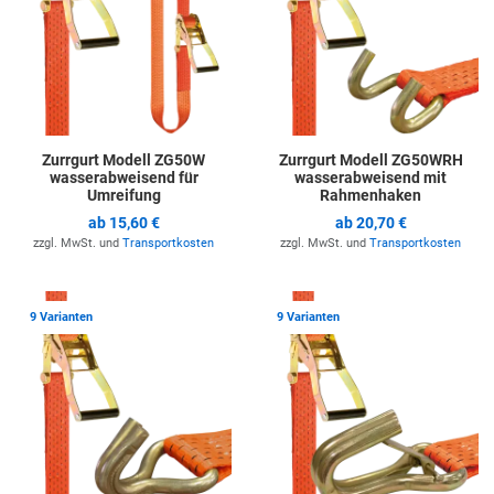
Zurrgurt Modell ZG50W
Zurrgurt Modell ZG50WRH
wasserabweisend für
wasserabweisend mit
Umreifung
Rahmenhaken
ab
15,60 €
ab
20,70 €
zzgl. MwSt. und
Transportkosten
zzgl. MwSt. und
Transportkosten
Zur Merkliste hinzufügen
Z
9 Varianten
9 Varianten