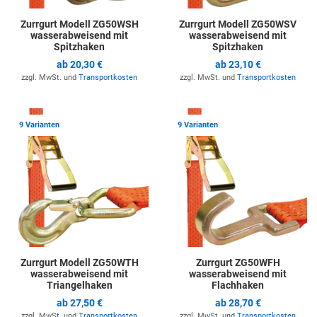
Zurrgurt Modell ZG50WSH
Zurrgurt Modell ZG50WSV
wasserabweisend mit
wasserabweisend mit
Spitzhaken
Spitzhaken
ab
20,30 €
ab
23,10 €
zzgl. MwSt. und
Transportkosten
zzgl. MwSt. und
Transportkosten
Zur Merkliste hinzufügen
Z
9 Varianten
9 Varianten
Zurrgurt Modell ZG50WTH
Zurrgurt ZG50WFH
wasserabweisend mit
wasserabweisend mit
Triangelhaken
Flachhaken
ab
27,50 €
ab
28,70 €
zzgl. MwSt. und
Transportkosten
zzgl. MwSt. und
Transportkosten