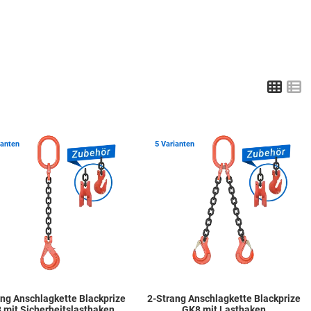
Grid
L
ste hinzufügen
Zur Merkliste hinzufügen
Z
ianten
5 Varianten
ng Anschlagkette Blackprize
2-Strang Anschlagkette Blackprize
 mit Sicherheitslasthaken
GK8 mit Lasthaken