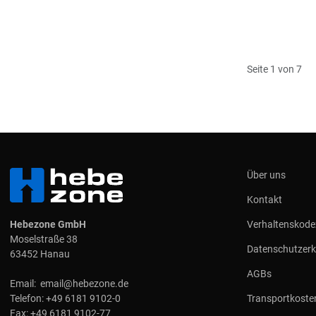
Seite 1 von 7
Über uns
Kontakt
Hebezone GmbH
Verhaltenskode
Moselstraße 38
Datenschutzerk
63452 Hanau
AGBs
Email:
email@hebezone.de
Telefon:
+49 6181 9102-0
Transportkoste
Fax:
+49 6181 9102-77