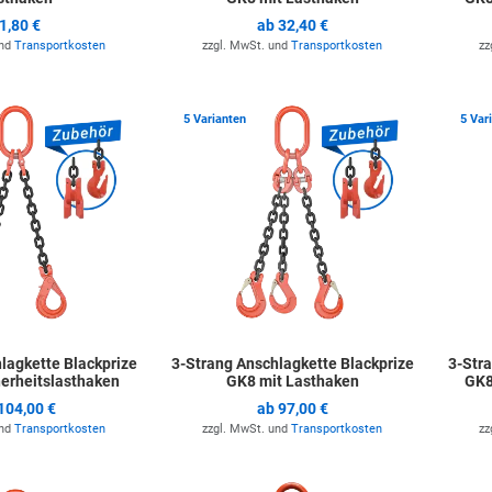
1,80 €
ab
32,40 €
und
Transportkosten
zzgl. MwSt. und
Transportkosten
zz
Zur Merkliste hinzufügen
Zur Merkli
5 Varianten
5 Var
lagkette Blackprize
3-Strang Anschlagkette Blackprize
3-Stra
herheitslasthaken
GK8 mit Lasthaken
GK8
104,00 €
ab
97,00 €
und
Transportkosten
zzgl. MwSt. und
Transportkosten
zz