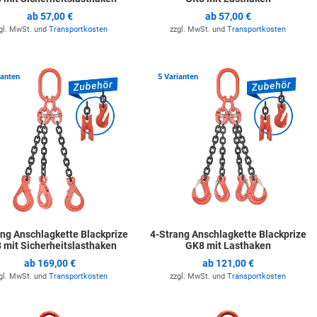
ab
57,00 €
ab
57,00 €
gl. MwSt. und
Transportkosten
zzgl. MwSt. und
Transportkosten
ste hinzufügen
Zur Merkliste hinzufügen
Z
ianten
5 Varianten
ng Anschlagkette Blackprize
4-Strang Anschlagkette Blackprize
 mit Sicherheitslasthaken
GK8 mit Lasthaken
ab
169,00 €
ab
121,00 €
gl. MwSt. und
Transportkosten
zzgl. MwSt. und
Transportkosten