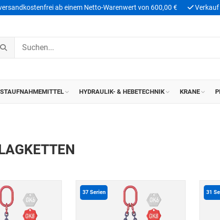
 versandkostenfrei ab einem Netto-Warenwert von 600,00 €
Verkauf 
ASTAUFNAHMEMITTEL
HYDRAULIK- & HEBETECHNIK
KRANE
P
LAGKETTEN
37
Serien
31
Se