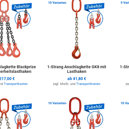
Zur Merkliste hinzufügen
Zur Merkli
10 Varianten
9 Var
lagkette Blackprize
1-Strang Anschlagkette GK8 mit
1-St
herheitslasthaken
Lasthaken
217,00 €
ab
41,80 €
und
Transportkosten
zzgl. MwSt. und
Transportkosten
zz
Zur Merkliste hinzufügen
Zur Merkli
10 Varianten
10 Va