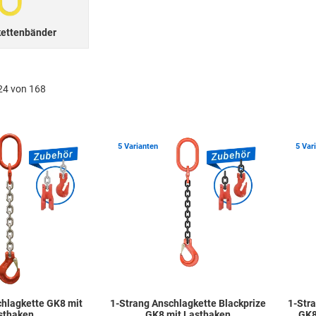
ettenbänder
24 von 168
Zur Merkliste hinzufügen
Zur Merkli
5 Varianten
5 Var
chlagkette GK8 mit
1-Strang Anschlagkette Blackprize
1-Stra
sthaken
GK8 mit Lasthaken
GK8