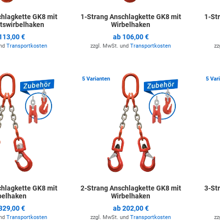
chlagkette GK8 mit
1-Strang Anschlagkette GK8 mit
1-St
itswirbelhaken
Wirbelhaken
113,00 €
ab
106,00 €
und
Transportkosten
zzgl. MwSt. und
Transportkosten
zz
Zur Merkliste hinzufügen
Zur Merkli
5 Varianten
5 Var
chlagkette GK8 mit
2-Strang Anschlagkette GK8 mit
3-St
belhaken
Wirbelhaken
329,00 €
ab
202,00 €
und
Transportkosten
zzgl. MwSt. und
Transportkosten
zz