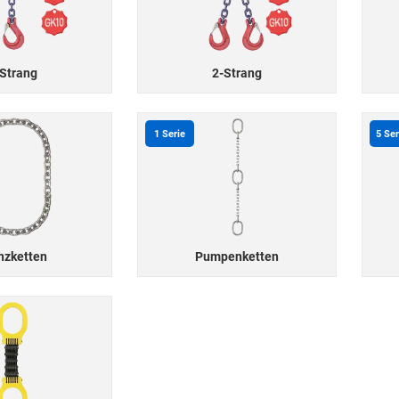
Strang
2-Strang
1
Serie
5
Ser
nzketten
Pumpenketten