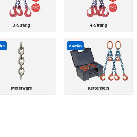
3-Strang
4-Strang
ien
2
Serien
Meterware
Kettensets