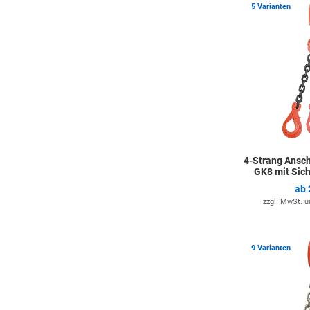
5 Varianten
4-Strang Ansch
GK8 mit Sic
ab
zzgl. MwSt. 
9 Varianten