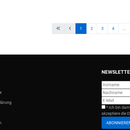
1
2
3
4
...
NEWSLETTE
x
lärung
*
Ich bin dam
akzeptiere die D
ABONNIERE
n