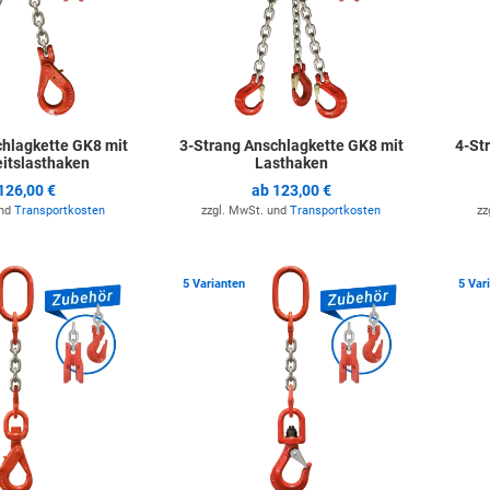
chlagkette GK8 mit
3-Strang Anschlagkette GK8 mit
4-St
eitslasthaken
Lasthaken
126,00 €
ab
123,00 €
und
Transportkosten
zzgl. MwSt. und
Transportkosten
zz
Zur Merkliste hinzufügen
Zur Merkli
5 Varianten
5 Var