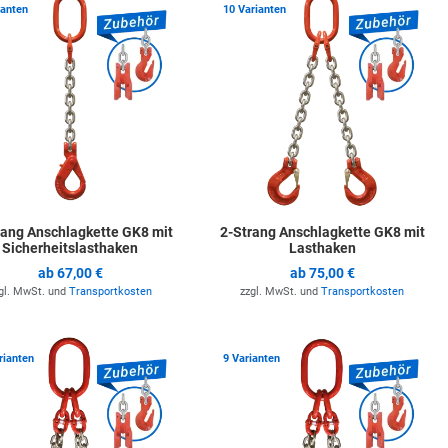
ste hinzufügen
Zur Merkliste hinzufügen
Z
ianten
10 Varianten
rang Anschlagkette GK8 mit
2-Strang Anschlagkette GK8 mit
Sicherheitslasthaken
Lasthaken
ab
67,00 €
ab
75,00 €
gl. MwSt. und
Transportkosten
zzgl. MwSt. und
Transportkosten
ste hinzufügen
Zur Merkliste hinzufügen
Z
rianten
9 Varianten