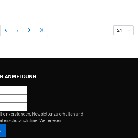
6
7
24
R ANMELDUNG
it einverstanden, Newsletter zu erhalten und
atenschutzrichtlinie.
Weiterlesen
N