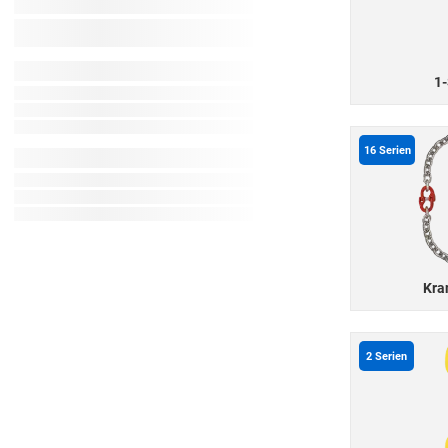
1-
16
Serien
Kra
2
Serien