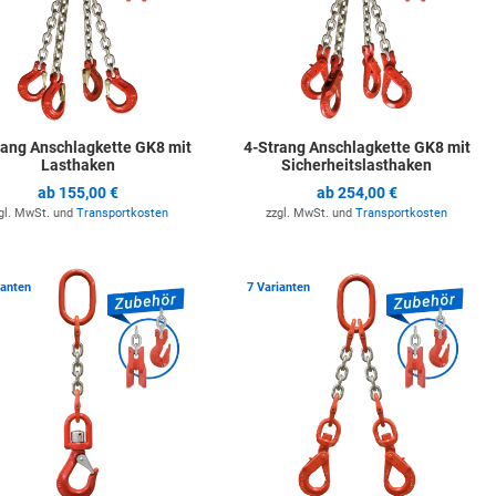
rang Anschlagkette GK8 mit
4-Strang Anschlagkette GK8 mit
Lasthaken
Sicherheitslasthaken
ab
155,00 €
ab
254,00 €
gl. MwSt. und
Transportkosten
zzgl. MwSt. und
Transportkosten
ste hinzufügen
Zur Merkliste hinzufügen
Z
ianten
7 Varianten