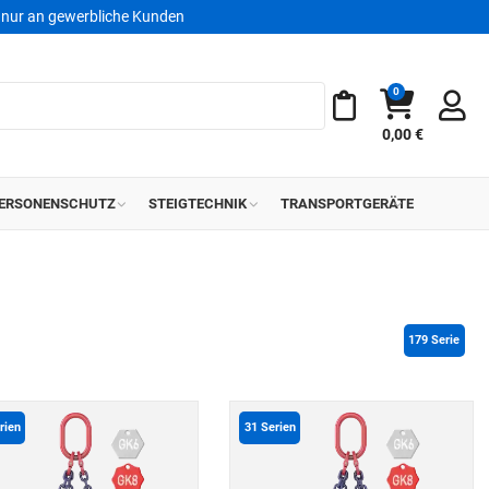
nur an gewerbliche Kunden
0
Warenkorb
Meine Merkliste
0,00 €
ERSONENSCHUTZ
STEIGTECHNIK
TRANSPORTGERÄTE
179
 Serie
rien
31
Serien