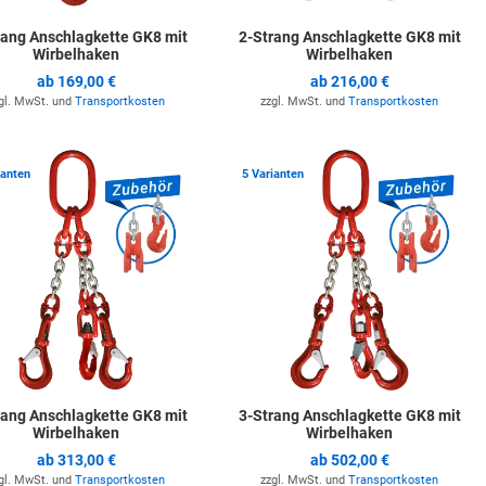
rang Anschlagkette GK8 mit
2-Strang Anschlagkette GK8 mit
Wirbelhaken
Wirbelhaken
ab
169,00 €
ab
216,00 €
gl. MwSt. und
Transportkosten
zzgl. MwSt. und
Transportkosten
ste hinzufügen
Zur Merkliste hinzufügen
Z
ianten
5 Varianten
rang Anschlagkette GK8 mit
3-Strang Anschlagkette GK8 mit
Wirbelhaken
Wirbelhaken
ab
313,00 €
ab
502,00 €
gl. MwSt. und
Transportkosten
zzgl. MwSt. und
Transportkosten