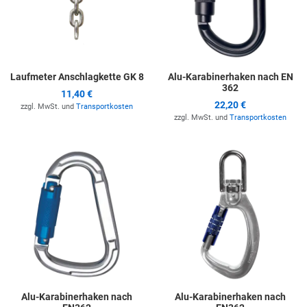
Laufmeter Anschlagkette GK 8
Alu-Karabinerhaken nach EN
362
11,40 €
22,20 €
zzgl. MwSt. und
Transportkosten
zzgl. MwSt. und
Transportkosten
Zur Merkliste hinzufügen
Z
Alu-Karabinerhaken nach
Alu-Karabinerhaken nach