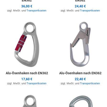
EN362
EN362
36,00 €
24,40 €
zzgl. MwSt. und
Transportkosten
zzgl. MwSt. und
Transportkosten
Zur Merkliste hinzufügen
Z
Alu-Ösenhaken nach EN362
Alu-Ösenhaken nach EN362
17,60 €
22,40 €
zzgl. MwSt. und
Transportkosten
zzgl. MwSt. und
Transportkosten
Zur Merkliste hinzufügen
Z