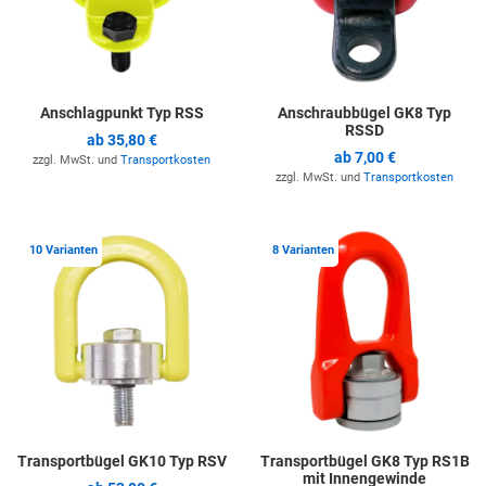
Anschlagpunkt Typ RSS
Anschraubbügel GK8 Typ
RSSD
ab
35,80 €
ab
7,00 €
zzgl. MwSt. und
Transportkosten
zzgl. MwSt. und
Transportkosten
Zur Merkliste hinzufügen
Z
10 Varianten
8 Varianten
Transportbügel GK10 Typ RSV
Transportbügel GK8 Typ RS1B
mit Innengewinde