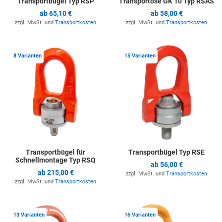
Transportbügel Typ RSP
Transportöse GK 10 Typ RSAS
ab
65,10 €
ab
58,00 €
zzgl. MwSt. und
Transportkosten
zzgl. MwSt. und
Transportkosten
Zur Merkliste hinzufügen
Z
8 Varianten
15 Varianten
Transportbügel für
Transportbügel Typ RSE
Schnellmontage Typ RSQ
ab
56,00 €
ab
215,00 €
zzgl. MwSt. und
Transportkosten
zzgl. MwSt. und
Transportkosten
Zur Merkliste hinzufügen
Z
13 Varianten
16 Varianten