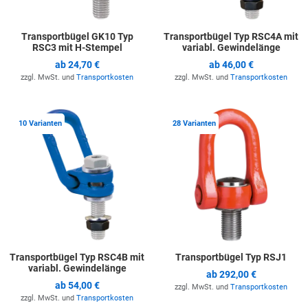
Transportbügel GK10 Typ
Transportbügel Typ RSC4A mit
RSC3 mit H-Stempel
variabl. Gewindelänge
ab
24,70 €
ab
46,00 €
zzgl. MwSt. und
Transportkosten
zzgl. MwSt. und
Transportkosten
Zur Merkliste hinzufügen
Z
10 Varianten
28 Varianten
Transportbügel Typ RSC4B mit
Transportbügel Typ RSJ1
variabl. Gewindelänge
ab
292,00 €
ab
54,00 €
zzgl. MwSt. und
Transportkosten
zzgl. MwSt. und
Transportkosten