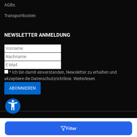
AGBs
Transportkosten
NEWSLETTER ANMELDUNG
*
Ich bin damit einverstanden, Newsletter zu erhalten und
akzeptiere die Datenschutzrichtlinie.
Weiterlesen
ABONNIEREN
accessibility_new
COPYRIGHT © 2026 HEBEZONE. ALLE RECHTEVORBEHALTEN. |
IMPRESSUM
Filter