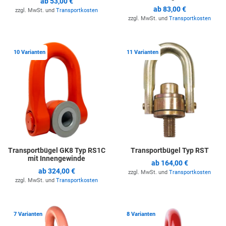
ab
53,00 €
ab
83,00 €
zzgl. MwSt. und
Transportkosten
zzgl. MwSt. und
Transportkosten
Zur Merkliste hinzufügen
Z
10 Varianten
11 Varianten
Transportbügel GK8 Typ RS1C
Transportbügel Typ RST
mit Innengewinde
ab
164,00 €
ab
324,00 €
zzgl. MwSt. und
Transportkosten
zzgl. MwSt. und
Transportkosten
Zur Merkliste hinzufügen
Z
7 Varianten
8 Varianten