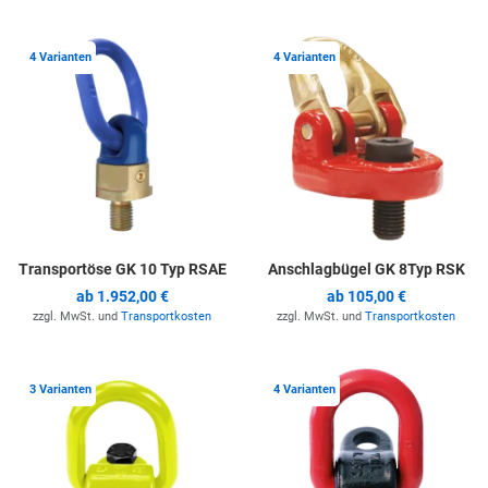
Zur Merkliste hinzufügen
Z
4 Varianten
4 Varianten
Transportöse GK 10 Typ RSAE
Anschlagbügel GK 8Typ RSK
ab
1.952,00 €
ab
105,00 €
zzgl. MwSt. und
Transportkosten
zzgl. MwSt. und
Transportkosten
Zur Merkliste hinzufügen
Z
3 Varianten
4 Varianten